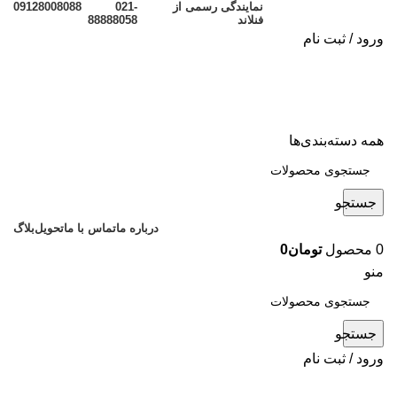
نمایندگی رسمی از
021-
09128008088
فنلاند
88888058
ورود / ثبت نام
همه دسته‌بندی‌ها
جستجو
درباره ما
تماس با ما
تحویل
بلاگ
0
محصول
تومان
0
منو
جستجو
ورود / ثبت نام
مقالات