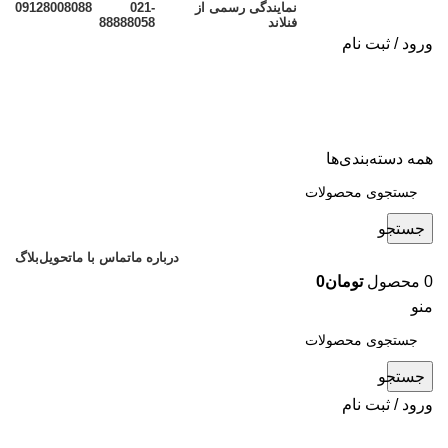
نمایندگی رسمی از
021-
09128008088
فنلاند
88888058
ورود / ثبت نام
همه دسته‌بندی‌ها
جستجو
درباره ما
تماس با ما
تحویل
بلاگ
0
محصول
تومان
0
منو
جستجو
ورود / ثبت نام
مقالات