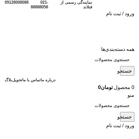
نمایندگی رسمی از
021-
09128008088
فنلاند
88888058
ورود / ثبت نام
همه دسته‌بندی‌ها
جستجو
درباره ما
تماس با ما
تحویل
بلاگ
0
محصول
تومان
0
منو
جستجو
ورود / ثبت نام
مقالات