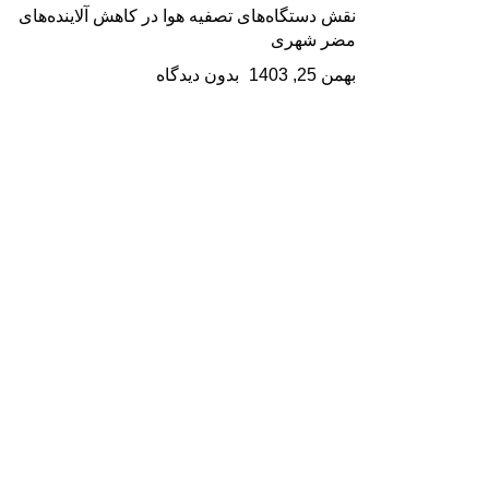
نقش دستگاه‌های تصفیه هوا در کاهش آلاینده‌های
مضر شهری
بهمن 25, 1403
بدون دیدگاه
با ما در واتس اپ سریعتر ارتباط بگیرید
با ما در اینستاگرام همراه باشید
آرکا سلامت باتیس نماینده انحصاری لایفا ایر فنلاند تنها وارد کننده
محصولات این شرکت ، با فناوری فنلاند است که به صورت
اختصاصی بر تولید محصولات هوشمند تصفیه هوای صنعتی ،
خانگی ، اداری ، خودرو و همراه تمرکز دارد
محصولات برتر