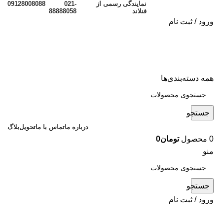
نمایندگی رسمی از
021-
09128008088
فنلاند
88888058
ورود / ثبت نام
همه دسته‌بندی‌ها
جستجو
درباره ما
تماس با ما
تحویل
بلاگ
0
محصول
تومان
0
منو
جستجو
ورود / ثبت نام
مقالات