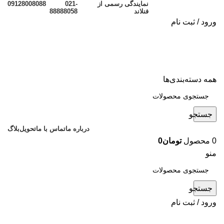
نمایندگی رسمی از
021-
09128008088
فنلاند
88888058
ورود / ثبت نام
همه دسته‌بندی‌ها
جستجو
درباره ما
تماس با ما
تحویل
بلاگ
0
محصول
تومان
0
منو
جستجو
ورود / ثبت نام
مقالات