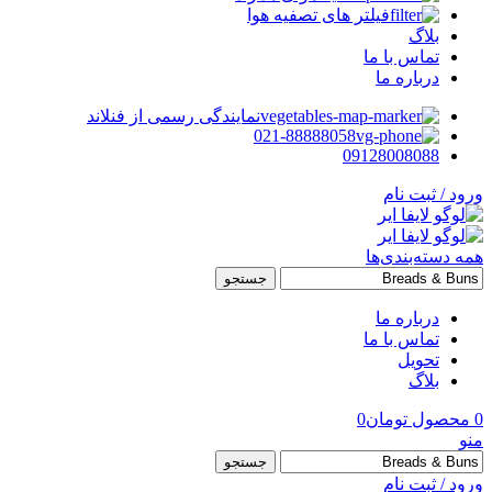
فیلتر های تصفیه هوا
بلاگ
تماس با ما
درباره ما
نمایندگی رسمی از فنلاند
021-88888058
09128008088
ورود / ثبت نام
همه دسته‌بندی‌ها
جستجو
درباره ما
تماس با ما
تحویل
بلاگ
0
محصول
تومان
0
منو
جستجو
ورود / ثبت نام